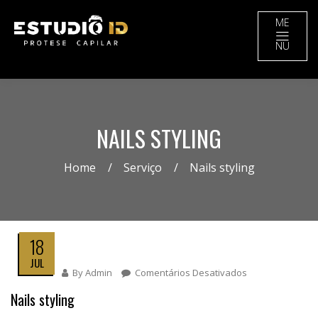
ME
NU
NAILS STYLING
Home
Serviço
Nails styling
18
JUL
By
Admin
Comentários Desativados
Em
Nails
Nails styling
Styling