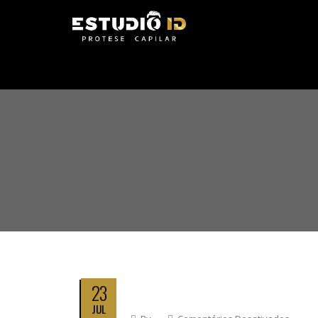
23
JUL