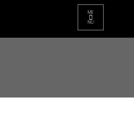
ME
NU