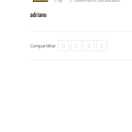
By
Comentários Desativados
Em
Adria
adriano
Compartilhar