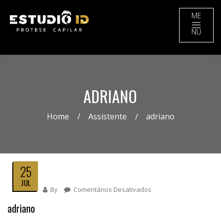
ME
NU
ADRIANO
Home
Assistente
adriano
25
JUL
By
Comentários Desativados
Em
Adriano
adriano