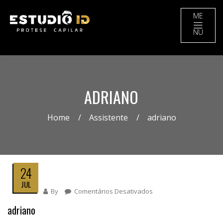
ME
NU
ADRIANO
Home
Assistente
adriano
24
JUL
By
Comentários Desativados
Em
Adriano
adriano