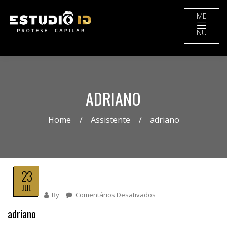
ME
NU
ADRIANO
Home
Assistente
adriano
23
JUL
By
Comentários Desativados
Em
Adriano
adriano