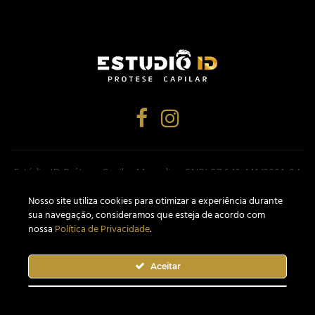
Estúdio ID Prótese Capilar Masculina CNPJ 27.640.441/0001-04.
Website desenvolvido por
MementoWeb Marketing Digital
.
Nosso site utiliza c
ookies
para otimizar a experiência durante
Todos os Direitos Reservados. Confira nossa
Política de
sua navegação, consideramos que esteja de acordo com
Privacidade.
nossa
Política de Privacidade
.
Aceitar