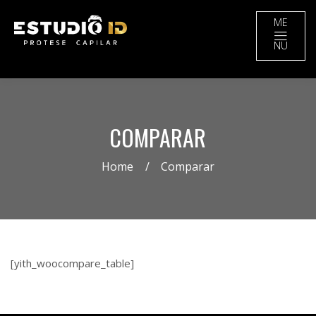
ME
NU
COMPARAR
Home
Comparar
[yith_woocompare_table]