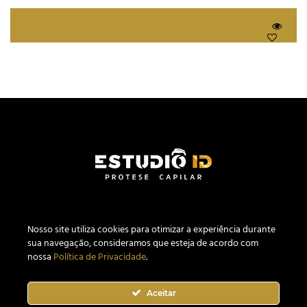
Nosso site utiliza c
ookies
para otimizar a experiência durante
sua navegação, consideramos que esteja de acordo com
nossa
Política de Privacidade
.
Estúdio ID Prótese Capilar Masculina CNPJ 27.640.441/0001-04.
Website desenvolvido por
MementoWeb Marketing Digital
.
Aceitar
Todos os Direitos Reservados. Confira nossa
Política de