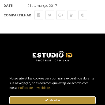
DATE
21st, março, 2017
COMPARTILHAR
Nosso site utiliza c
ookies
para otimizar a experiência durante
sua navegação, consideramos que esteja de acordo com
nossa
Política de Privacidade
.
Estúdio ID Prótese Capilar Masculina CNPJ 27.640.441/0001-04.
Website desenvolvido por
MementoWeb Marketing Digital
.
Aceitar
Todos os Direitos Reservados. Confira nossa
Política de