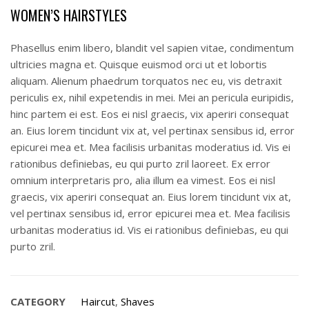
WOMEN’S HAIRSTYLES
Phasellus enim libero, blandit vel sapien vitae, condimentum
ultricies magna et. Quisque euismod orci ut et lobortis
aliquam. Alienum phaedrum torquatos nec eu, vis detraxit
periculis ex, nihil expetendis in mei. Mei an pericula euripidis,
hinc partem ei est. Eos ei nisl graecis, vix aperiri consequat
an. Eius lorem tincidunt vix at, vel pertinax sensibus id, error
epicurei mea et. Mea facilisis urbanitas moderatius id. Vis ei
rationibus definiebas, eu qui purto zril laoreet. Ex error
omnium interpretaris pro, alia illum ea vimest. Eos ei nisl
graecis, vix aperiri consequat an. Eius lorem tincidunt vix at,
vel pertinax sensibus id, error epicurei mea et. Mea facilisis
urbanitas moderatius id. Vis ei rationibus definiebas, eu qui
purto zril.
CATEGORY
Haircut
,
Shaves